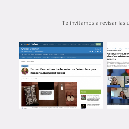
Te invitamos a revisar las
Obser
Formación continua de
SENC
docentes: un factor
desaf
clave para mitigar la
para 
inequidad escolar
en mi
16 de agosto de 2021
16 de ago