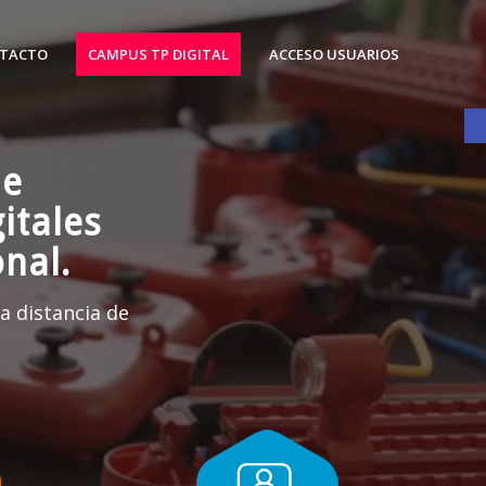
TACTO
CAMPUS TP DIGITAL
ACCESO USUARIOS
A
de
itales
nal.
a distancia de