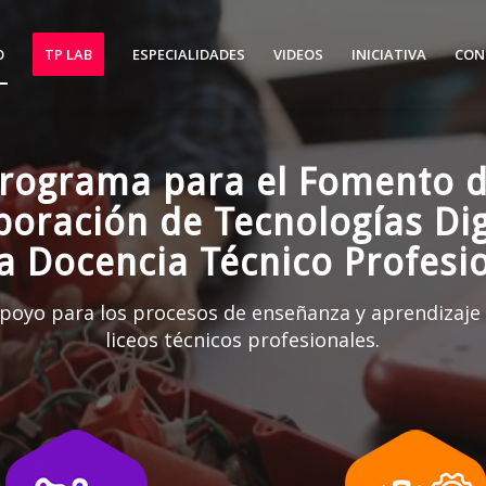
O
TP LAB
ESPECIALIDADES
VIDEOS
INICIATIVA
CON
rograma para el Fomento 
poración de Tecnologías Dig
la Docencia Técnico Profesio
poyo para los procesos de enseñanza y aprendizaje 
liceos técnicos profesionales.