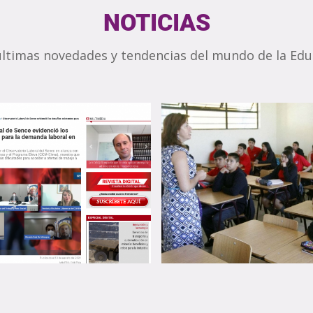
NOTICIAS
 últimas novedades y tendencias del mundo de la Educ
vatorio Laboral de
E evidenció los
Bono Logro Escolar
íos existentes
cómo consultar si 
la demanda laboral
beneficiario con R
nería
fecha de nacimien
sto de 2021
13 de agosto de 2021