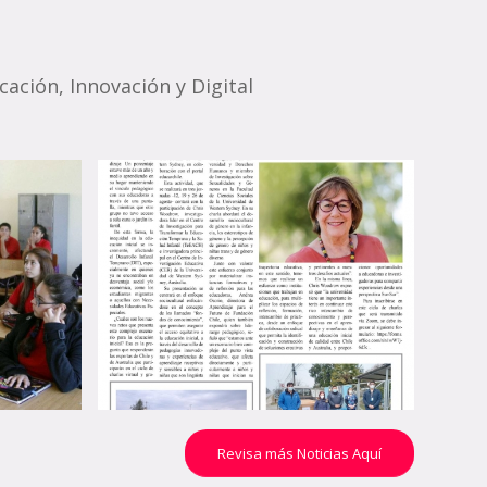
ación, Innovación y Digital
Expertas abordarán los
desafíos de una
:
Educación Inicial en
soy
equidad incorporando la
UT y
diversidad del Chile
to
actual
13 de agosto de 2021
Revisa más Noticias Aquí